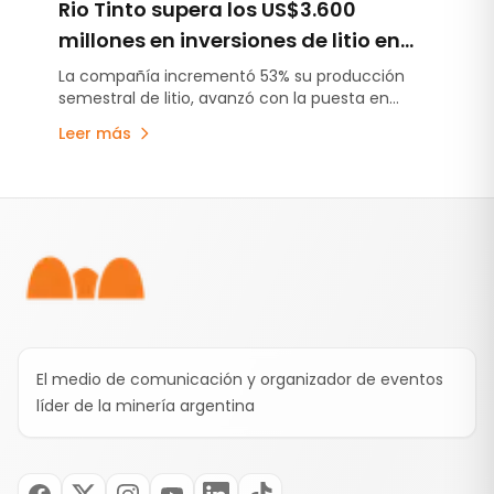
Rio Tinto supera los US$3.600
millones en inversiones de litio en
Argentina y acelera la puesta en
La compañía incrementó 53% su producción
semestral de litio, avanzó con la puesta en
marcha de sus proyectos
marcha de Fénix 1B y Sal de Vida antes de lo
Leer más
previsto y continúa escalando Rincón, el primer
proyecto minero aprobado bajo el RIGI.
Pie de página
El medio de comunicación y organizador de eventos
líder de la minería argentina