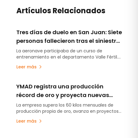
Artículos Relacionados
Tres días de duelo en San Juan: Siete
personas fallecieron tras el siniestro
de un helicóptero durante una
La aeronave participaba de un curso de
entrenamiento en el departamento Valle Fértil.
capacitación para combatir
Entre las víctimas se encuentran autoridades de
incendios forestales
Leer más
Protección Civil, Bomberos y la Policía de San
Juan, además del piloto y dos brigadistas. El
Gobierno provincial decretó tres días de duelo.
YMAD registra una producción
récord de oro y proyecta nuevas
inversiones en exploración y energía
La empresa supera los 60 kilos mensuales de
producción propia de oro, avanza en proyectos
exploratorios y analiza iniciativas energéticas
Leer más
para fortalecer su desarrollo futuro.