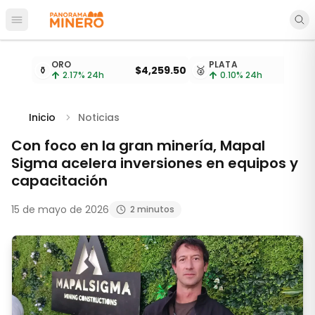
Abrir menú principal
Cotizaciones de metales actualizadas cada 15 minu
ORO
PLATA
⚱️
$4,259.50
🥈
2.17
% 24h
0.10
% 24h
Inicio
Noticias
Con foco en la gran minería, Mapal
Sigma acelera inversiones en equipos y
capacitación
15 de mayo de 2026
2 minutos