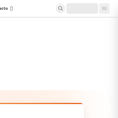
cto
acto