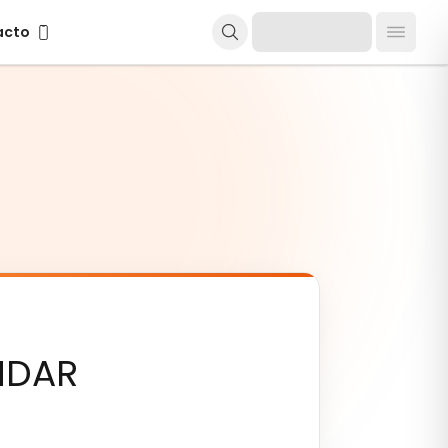
cto
acto
NDAR