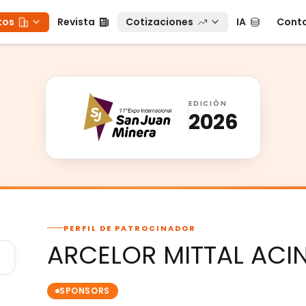
os
Revista
Cotizaciones
IA
Conta
tos
Revista
Cotizaciones
IA
Cont
EDICIÓN
2026
PERFIL DE PATROCINADOR
ARCELOR MITTAL ACI
SPONSORS